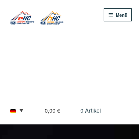
Zur
Zum
Menü
Navigation
Inhalt
springen
springen
0,00
€
0 Artikel
News