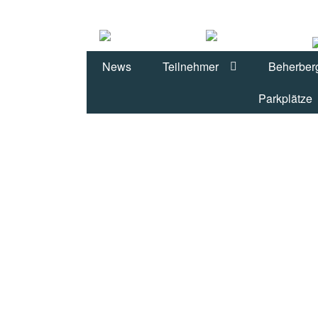
Zur
Zum
Navigation
Inhalt
News
Teilnehmer
Beherber
springen
springen
Parkplätze