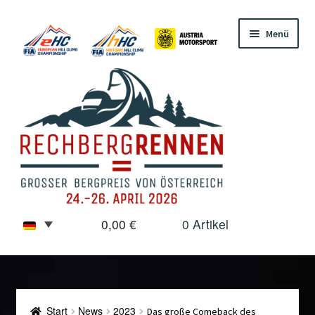
Zur
Zum
Menü
Navigation
Inhalt
springen
springen
0,00
€
0 Artikel
News
Unterm
Teilnehmer
öffnen
Start
News
2023
Das große Comeback des